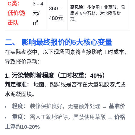
C类：
3 - 4
高风险！
多使用工业草酸，易
360 -
低价/游
元/
腐蚀五金石材，常含隐形增
480元
项。
击队
㎡
二、 影响最终报价的5大核心变量
在实际勘察中，以下现场因素将直接影响工时成本，
导致报价浮动：
1. 污染物附着程度（工时权重：40%）
判定标准：
地面、踢脚线是否存在大量乳胶漆点或
水泥凝固块。
轻度：
装修保护良好，无需额外处理 →
基准价
重度：
需人工跪地铲除，严禁使用草酸 →
价格
上浮约10-20%