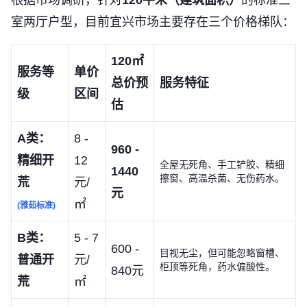
根据市场调研，针对
120平米（建筑面积）
的标准三
室两厅户型，目前宜兴市场主要存在三个价格梯队：
120㎡
服务等
单价
总价预
服务特征
级
区间
估
A类：
8 -
960 -
精细开
12
全屋无死角、手工铲胶、精细
1440
擦窗、高温杀菌、无伤药水。
荒
元/
元
㎡
(雅茹标准)
B类：
5 - 7
600 -
目视无尘，但可能忽略窗槽、
普通开
元/
柜顶等死角，药水偏酸性。
840元
荒
㎡