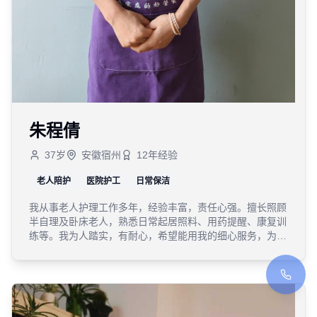
朱程倩
37
岁
安徽宿州
12
年经验
老人陪护
医院护工
日常保洁
我从事老人护理工作多年，经验丰富，责任心强。擅长照顾
半自理及卧床老人，熟悉日常起居照料、用药提醒、康复训
练等。我为人踏实，有耐心，希望能用我的细心服务，为长
辈提供一个舒适、安心的晚年生活。