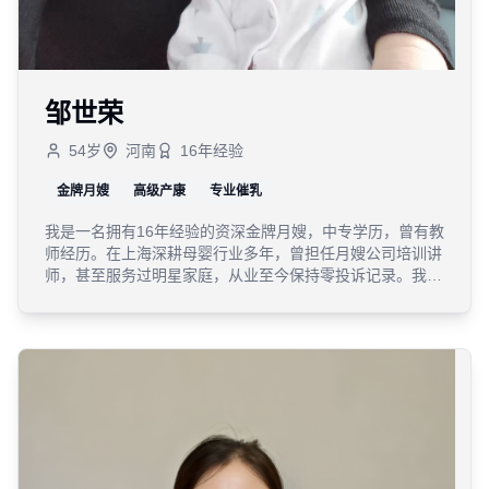
邹世荣
54
岁
河南
16
年经验
金牌月嫂
高级产康
专业催乳
我是一名拥有16年经验的资深金牌月嫂，中专学历，曾有教
师经历。在上海深耕母婴行业多年，曾担任月嫂公司培训讲
师，甚至服务过明星家庭，从业至今保持零投诉记录。我实
操经验极其丰富，亲自护理过60多个新生儿，包括早产儿、
双胞胎、三胞胎及患有新生儿肺炎的宝宝。我不仅精通小儿
推拿与早教，在产后修复和催乳方面更有独特手法，能有效
帮助宝妈增加乳汁分泌。此外，我擅长根据宝妈体质定制营
养月子餐，并精通各类面食制作。我愿用我多年的专业沉淀
与满满的爱心，为您和宝宝的健康保驾护航。