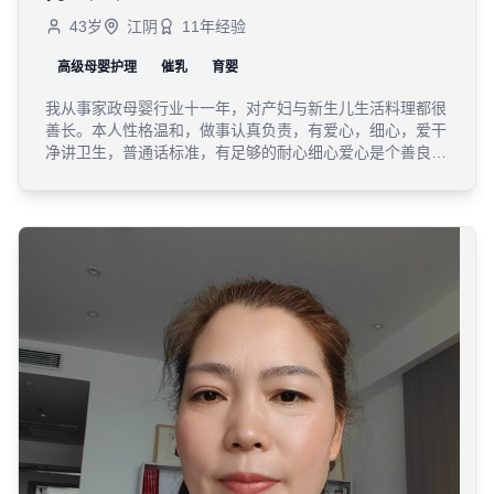
43
岁
江阴
11
年经验
高级母婴护理
催乳
育婴
我从事家政母婴行业十一年，对产妇与新生儿生活料理都很
善长。本人性格温和，做事认真负责，有爱心，细心，爱干
净讲卫生，普通话标准，有足够的耐心细心爱心是个善良容
易相处。职业特长：喂养及护理宝宝的日常护理，被动操，
抚触，会观察新生儿黄疸，湿疹，红屁屁护理。和宝宝沟通
互动儿歌，读绘本。宝宝各年龄段辅食添加，善常各种家常
菜，煲汤、不同体质的宝妈营养搭配均衡合理安排。