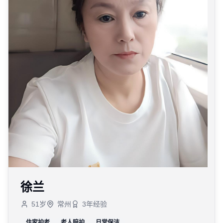
徐兰
51
岁
常州
3
年经验
住家护老
老人陪护
日常保洁