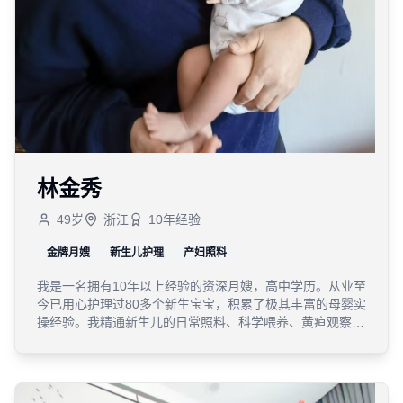
林金秀
49
岁
浙江
10
年经验
金牌月嫂
新生儿护理
产妇照料
我是一名拥有10年以上经验的资深月嫂，高中学历。从业至
今已用心护理过80多个新生宝宝，积累了极其丰富的母婴实
操经验。我精通新生儿的日常照料、科学喂养、黄疸观察与
睡眠管理；同时也非常擅长产妇的产后恢复、心理疏导以及
科学营养的月子餐制作。我视每一个宝宝如己出，致力于用
专业和爱心让宝妈安心坐好月子，护航宝宝健康成长。