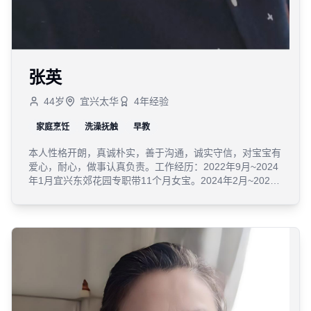
张英
44
岁
宜兴太华
4
年经验
家庭烹饪
洗澡抚触
早教
本人性格开朗，真诚朴实，善于沟通，诚实守信，对宝宝有
爱心，耐心，做事认真负责。工作经历：2022年9月~2024
年1月宜兴东郊花园专职带11个月女宝。2024年2月~2025
年12月，宜兴东氿一号带一周岁男宝。2026年1月～2026
年4月，宜兴龙潭新村带11个月男宝。