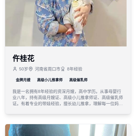
仵桂花
50
岁
河南省周口市
8
年经验
金牌月嫂
高级小儿推拿师
高级催乳师
我是一名拥有8年经验的资深月嫂，高中学历。从事母婴行
业八年，持有高级月嫂证、高级小儿推拿师证、高级催乳师
证。有着专业的带娃经验，擅长幼儿推拿，理解每一位妈妈
的辛苦，为宝妈缓解焦虑，深知陪伴她们是一份责任。我热
爱生活、喜欢烹饪、研究菜品，擅长各种菜系月子餐，可以
根据宝妈的口味进行调整，非常细心有责任心。能够照顾每
一位宝妈跟小宝儿也使我感到非常的有成就感，同时也很热
爱母婴行业。