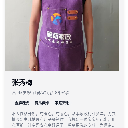
张秀梅
45
岁
江苏宜兴
8
年经验
金牌月嫂
育儿保姆
家庭烹饪
本人性格开朗，有爱心，有耐心，从事家政行业多年，尤其
擅长新生儿护理和月子餐制作。我视每一位宝宝如己出，用
心呵护，让宝妈安心坐好月子。希望用我的专业，为您带来