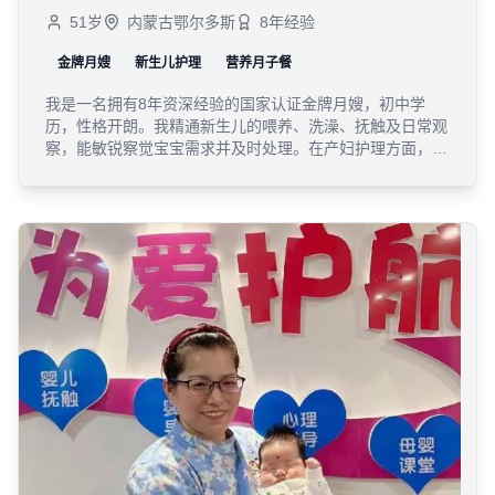
51
岁
内蒙古鄂尔多斯
8
年经验
金牌月嫂
新生儿护理
营养月子餐
我是一名拥有8年资深经验的国家认证金牌月嫂，初中学
历，性格开朗。我精通新生儿的喂养、洗澡、抚触及日常观
察，能敏锐察觉宝宝需求并及时处理。在产妇护理方面，我
不仅擅长根据产妇体质搭配科学营养的月子餐、协助母乳喂
养及产后锻炼，更具备专业的产后心理疏导能力，能有效帮
助宝妈平稳度过产后情绪波动期。作为一名虔诚的基督徒，
我常怀感恩与敬畏之心，热爱母婴行业，致力于用贴心、专
业的服务和满满的爱心，让每一位新生儿家庭安心、放心。