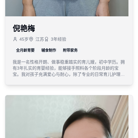
倪艳梅
45
岁
江苏
3
年经验
全月龄育婴
辅食制作
附带家务
我是一名性格开朗、做事稳重踏实的育儿嫂，初中学历。拥
有3年扎实的育婴经验，能够接手照料各个阶段月龄的宝
宝。我对孩子充满爱心与耐心，除了专业的日常育儿护理
外，我也非常擅长制作宝宝辅食，并能很好地兼顾家庭一日
三餐与日常家务。我家庭情况简单（四口之家），背景清白
（无任何债务及不良记录）。目前我人在无锡宜兴，可随时
上户。希望能用我的真诚与专业，为您分担家庭重担。