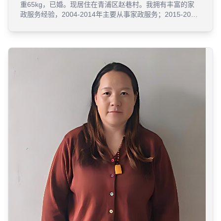
重65kg，已婚。现居住在青浦区赵巷村。我拥有丰富的家
政服务经验，2004-2014年主要从事家政服务；2015-2020
年主要从事育婴育儿工作，并考取了相关资格证书；2020-
2021年在浦东大道主带一岁宝宝，顺带烧饭保洁；2023-
2025年在杨浦一家中小型餐厅担任主厨；2025-2026年初
在普陀带三岁小朋友，担任住家保姆。我性格温和阳光，踏
实本分，认真负责，擅长沟通，喜欢孩子，喜欢和孩子互
动。我懂早教，能够引导宝宝良好的生活习惯，与宝宝有效
互动，锻炼宝宝的精细动作、自理能力和游戏能力。同时，
我擅长厨艺，面食、煲汤、烹饪等样样拿手，熟练掌握各类
家常菜制作，具备良好的厨艺，能独立完成菜品制作，经历
过系统培训，注重口味与营养搭配。