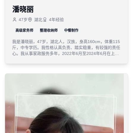
潘晓丽
47
岁
湖北
4
年经验
高级家务师
整理收纳师
中餐制作
我是潘晓丽，47岁，湖北人，汉族，身高160cm，体重115
斤，中专学历。我性格认真负责、踏实稳重，有较强的责任
心。我从事家政服务多年，2022年6月至2024年6月在上海
轻喜到家做星保姆，2024年7月到2026年1月在上海浦东新
区碧云花园做两家小时工。我勤快麻利，眼中有活，做事有
条理，有边界感，中餐西餐根据东家口味调整。我的家庭情
况：老公董卫军1972年，武穴实验高中老师；女儿董昕怡
1999年，浙江大学附一读博。我可以接受宠物。