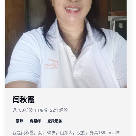
闫秋霞
50
岁
山东
22
年经验
厨师
育婴师
家政服务
我是闫秋霞，女，50岁，山东人，汉族，身高159cm，体