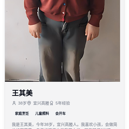
王其美
38
岁
宜兴高塍
5
年经验
家庭烹饪
儿童照料
会开车
我是王其美，今年38岁，宜兴高塍人。我喜欢小孩，会做简