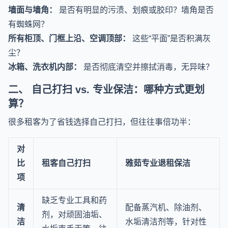
墙面与墙角：
是否有明显的污渍、划痕或胶印？墙角是否
有蜘蛛网？
所有柜顶、门框上沿、空调顶部：
这些“平面”是否积满灰
尘？
冰箱、洗衣机内部：
是否彻底清空并擦拭消毒，无异味？
二、 自己打扫 vs. 专业保洁：哪种方式更划
算？
很多租客为了省钱选择自己打扫，但往往事倍功半：
对
比
租客自己打扫
雅茹专业退租保洁
项
缺乏专业工具和药
清
配备蒸汽机、除油剂、
剂，对顽固油垢、
洁
水垢清洁剂等，针对性