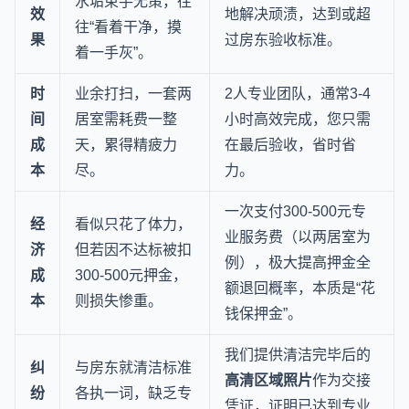
水垢束手无策，往
效
地解决顽渍，达到或超
往“看着干净，摸
果
过房东验收标准。
着一手灰”。
时
业余打扫，一套两
2人专业团队，通常3-4
间
居室需耗费一整
小时高效完成，您只需
成
天，累得精疲力
在最后验收，省时省
本
尽。
力。
一次支付300-500元专
经
看似只花了体力，
业服务费（以两居室为
济
但若因不达标被扣
例），极大提高押金全
成
300-500元押金，
额退回概率，本质是“花
本
则损失惨重。
钱保押金”。
我们提供清洁完毕后的
纠
与房东就清洁标准
高清区域照片
作为交接
纷
各执一词，缺乏专
凭证，证明已达到专业