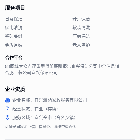
服务项目
日常保洁
开荒保洁
家电清洗
软装清洗
瓷砖美缝
厂房保洁
金牌月嫂
老人陪护
合作平台
58同城
大众点评
重型货架
薪酬报告
宜兴保洁公司
中介信息铺
合肥工装公司
宜兴保洁公司
企业资质
企业名称：宜兴雅茹家政服务有限公司
经营状态：在业（存续）
服务区域：宜兴全市（含各乡镇）
可登录国家企业信用信息公示系统查验真伪