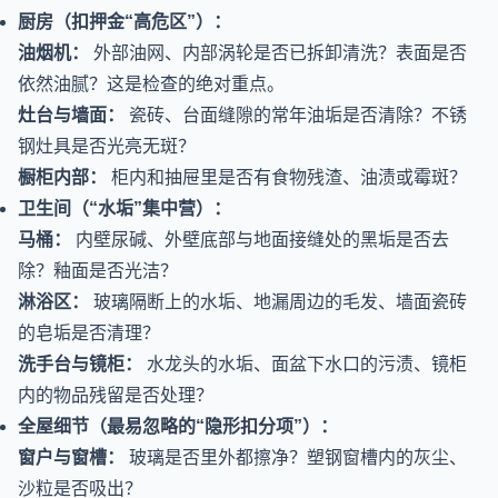
厨房（扣押金“高危区”）：
油烟机：
外部油网、内部涡轮是否已拆卸清洗？表面是否
依然油腻？这是检查的绝对重点。
灶台与墙面：
瓷砖、台面缝隙的常年油垢是否清除？不锈
钢灶具是否光亮无斑？
橱柜内部：
柜内和抽屉里是否有食物残渣、油渍或霉斑？
卫生间（“水垢”集中营）：
马桶：
内壁尿碱、外壁底部与地面接缝处的黑垢是否去
除？釉面是否光洁？
淋浴区：
玻璃隔断上的水垢、地漏周边的毛发、墙面瓷砖
的皂垢是否清理？
洗手台与镜柜：
水龙头的水垢、面盆下水口的污渍、镜柜
内的物品残留是否处理？
全屋细节（最易忽略的“隐形扣分项”）：
窗户与窗槽：
玻璃是否里外都擦净？塑钢窗槽内的灰尘、
沙粒是否吸出？