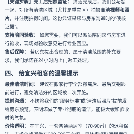
【关键步骤】完工后拍照留证：
清洁完成后，我们会与您
一起，对所有清洁区域（尤其是重灾区）拍摄
高清视频和照
片
，并注明拍摄时间。这份凭证是您与房东沟通时的“硬核
证据”。
支持陪同验收：
如您需要，我们可以派员陪同您与房东进
行验收，现场对验收意见进行专业回应。
售后保障：
若房东提出合理的、属于清洁范围的补充要
求，我们承诺在24小时内上门返工处理。
四、 给宜兴租客的温馨提示
最佳清洁时间：
建议在搬家行李全部搬离后、最后交钥匙
前进行，避免清洁好的区域被二次弄脏。
提前沟通：
不妨将我们的“服务标准”或“清洁后照片”提前发
给房东预览，表明您做了专业彻底的清洁，能极大缓和验收
时的气氛。
价格透明：
在宜兴，一套普通两居室（70-90㎡）的退租保