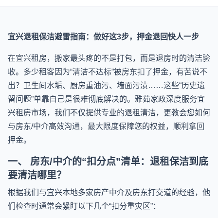
宜兴退租保洁避雷指南：做好这3步，押金退回快人一步
在宜兴租房，搬家最头疼的不是打包，而是退房时的清洁验
收。多少租客因为“清洁不达标”被房东扣了押金，有苦说不
出？卫生间水垢、厨房重油污、墙面污渍……这些“历史遗
留问题”单靠自己是很难彻底解决的。雅茹家政深度服务宜
兴租房市场，我们不仅提供专业的退租清洁，更教会您如何
与房东/中介高效沟通，最大限度保障您的权益，顺利拿回
押金。
一、 房东/中介的“扣分点”清单：退租保洁到底
要清洁哪里？
根据我们与宜兴本地多家房产中介及房东打交道的经验，他
们检查时通常会紧盯以下几个“扣分重灾区”：